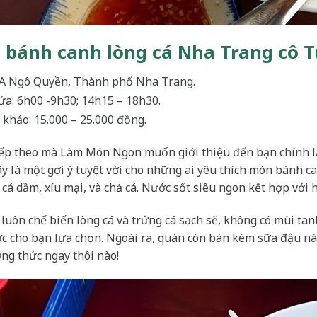
 bánh canh lòng cá Nha Trang cô T
 2A Ngô Quyền, Thành phố Nha Trang.
ửa: 6h00 -9h30; 14h15 – 18h30.
 khảo: 15.000 – 25.000 đồng.
tiếp theo mà Làm Món Ngon muốn giới thiệu đến bạn chính l
ây là một gợi ý tuyệt vời cho những ai yêu thích món bánh c
 cá dầm, xíu mại, và chả cá. Nước sốt siêu ngon kết hợp với 
 luôn chế biến lòng cá và trứng cá sạch sẽ, không có mùi ta
c cho bạn lựa chọn. Ngoài ra, quán còn bán kèm sữa đậu nà
ng thức ngay thôi nào!