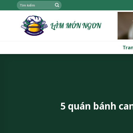
Skip
to
content
Tra
5 quán bánh can