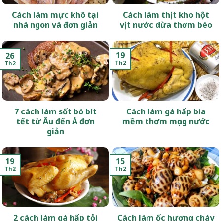
Cách làm mực khô tại
Cách làm thịt kho hột
nhà ngon và đơn giản
vịt nước dừa thơm béo
19
26
Th2
Th2
7 cách làm sốt bò bít
Cách làm gà hấp bia
tết từ Âu đến Á đơn
mềm thơm mọng nước
giản
19
15
Th2
Th2
2 cách làm gà hấp tỏi
Cách làm ốc hương cháy