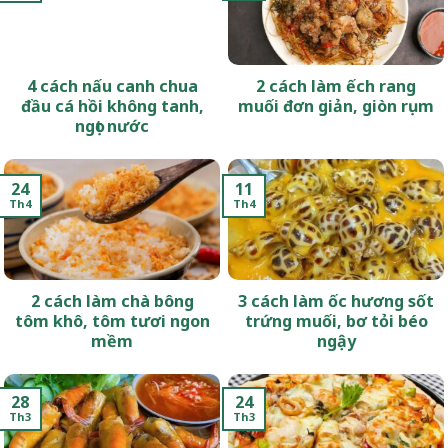
4 cách nấu canh chua
2 cách làm ếch rang
đầu cá hồi không tanh,
muối đơn giản, giòn rụm
ngọt nước
24
11
Th4
Th4
2 cách làm chà bông
3 cách làm ốc hương sốt
tôm khô, tôm tươi ngon
trứng muối, bơ tỏi béo
mềm
ngậy
28
24
Th3
Th3