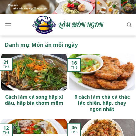
Skip
to
content
Danh mục:
Món ăn mỗi ngày
21
16
Th5
Th5
Cách làm cá song hấp xì
6 cách làm chả cá thác
dầu, hấp bia thơm mềm
lác chiên, hấp, chay
ngon nhất
06
12
Th5
Th5