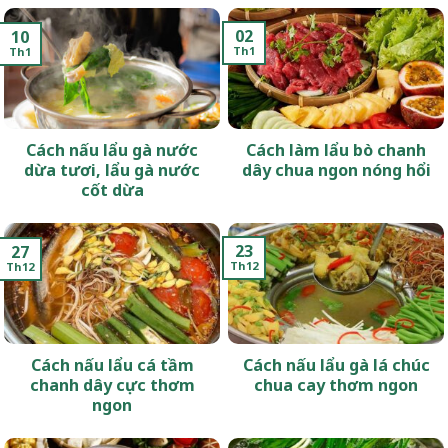
02
10
Th1
Th1
Cách nấu lẩu gà nước
Cách làm lẩu bò chanh
dừa tươi, lẩu gà nước
dây chua ngon nóng hổi
cốt dừa
23
27
Th12
Th12
Cách nấu lẩu cá tầm
Cách nấu lẩu gà lá chúc
chanh dây cực thơm
chua cay thơm ngon
ngon