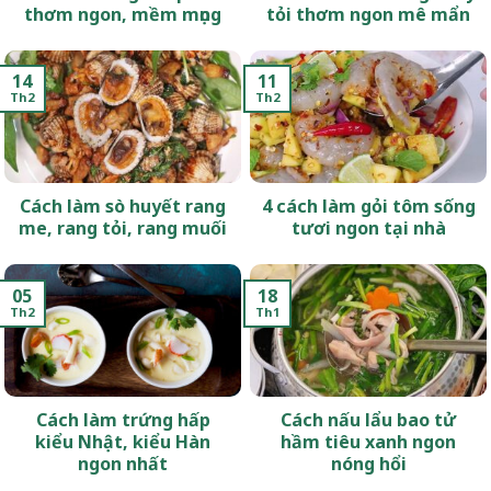
thơm ngon, mềm mọng
tỏi thơm ngon mê mẩn
14
11
Th2
Th2
Cách làm sò huyết rang
4 cách làm gỏi tôm sống
me, rang tỏi, rang muối
tươi ngon tại nhà
05
18
Th2
Th1
Cách làm trứng hấp
Cách nấu lẩu bao tử
kiểu Nhật, kiểu Hàn
hầm tiêu xanh ngon
ngon nhất
nóng hổi