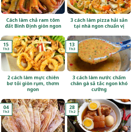
Cách làm chả ram tôm
3 cách làm pizza hải sản
đất Bình Định giòn ngon
tại nhà ngon chuẩn vị
15
13
Th3
Th3
2 cách làm mực chiên
3 cách làm nước chấm
bơ tỏi giòn rụm, thơm
chân gà sả tắc ngon khó
ngon
cưỡng
04
28
Th3
Th2