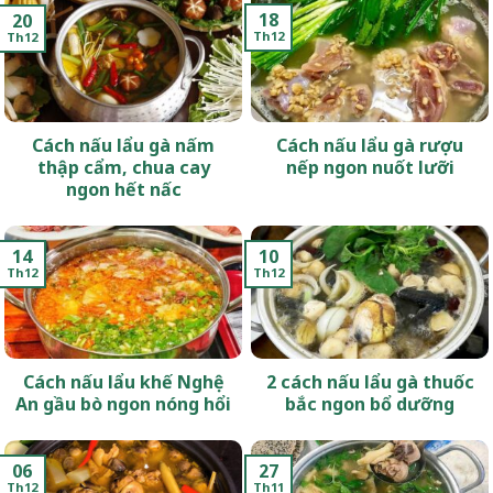
18
20
Th12
Th12
Cách nấu lẩu gà nấm
Cách nấu lẩu gà rượu
thập cẩm, chua cay
nếp ngon nuốt lưỡi
ngon hết nấc
14
10
Th12
Th12
Cách nấu lẩu khế Nghệ
2 cách nấu lẩu gà thuốc
An gầu bò ngon nóng hổi
bắc ngon bổ dưỡng
06
27
Th12
Th11