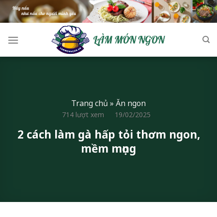
Skip
to
content
Trang chủ
»
Ăn ngon
714 lượt xem
19/02/2025
2 cách làm gà hấp tỏi thơm ngon,
mềm mọng