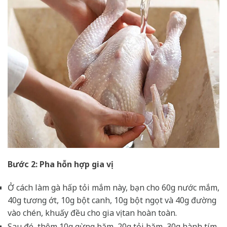
Bước 2: Pha hỗn hợp gia vị
Ở cách làm gà hấp tỏi mắm này, bạn cho 60g nước mắm,
40g tương ớt, 10g bột canh, 10g bột ngọt và 40g đường
vào chén, khuấy đều cho gia vị tan hoàn toàn.
Sau đó, thêm 10g gừng băm, 20g tỏi băm, 30g hành tím