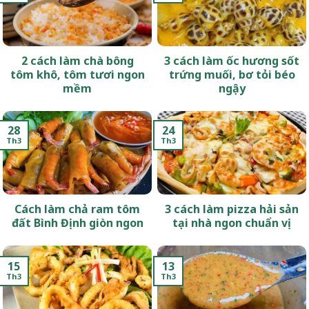
2 cách làm chà bông
3 cách làm ốc hương sốt
tôm khô, tôm tươi ngon
trứng muối, bơ tỏi béo
mềm
ngậy
28
24
Th3
Th3
Cách làm chả ram tôm
3 cách làm pizza hải sản
đất Bình Định giòn ngon
tại nhà ngon chuẩn vị
15
13
Th3
Th3