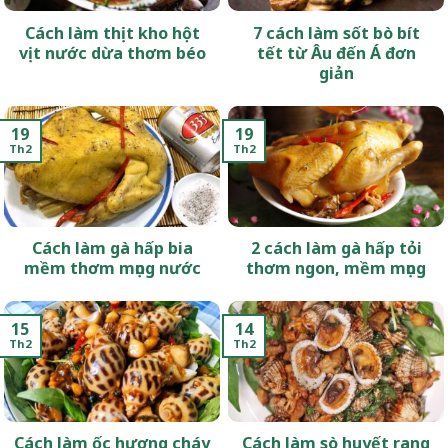
Cách làm thịt kho hột
7 cách làm sốt bò bít
vịt nước dừa thơm béo
tết từ Âu đến Á đơn
giản
19
19
Th2
Th2
Cách làm gà hấp bia
2 cách làm gà hấp tỏi
mềm thơm mọng nước
thơm ngon, mềm mọng
15
14
Th2
Th2
Cách làm ốc hương cháy
Cách làm sò huyết rang