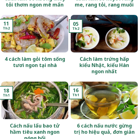
tỏi thơm ngon mê mẩn
me, rang tỏi, rang muối
11
05
Th2
Th2
4 cách làm gỏi tôm sống
Cách làm trứng hấp
tươi ngon tại nhà
kiểu Nhật, kiểu Hàn
ngon nhất
16
18
Th1
Th1
Cách nấu lẩu bao tử
6 cách nấu nước gừng
hầm tiêu xanh ngon
trị ho hiệu quả, đơn giản
nóng hổi