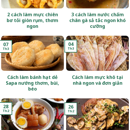
2 cách làm mực chiên
3 cách làm nước chấm
bơ tỏi giòn rụm, thơm
chân gà sả tắc ngon khó
ngon
cưỡng
04
07
Th3
Th3
Cách làm bánh hạt dẻ
Cách làm mực khô tại
Sapa nướng thơm, bùi,
nhà ngon và đơn giản
béo
28
26
Th2
Th2