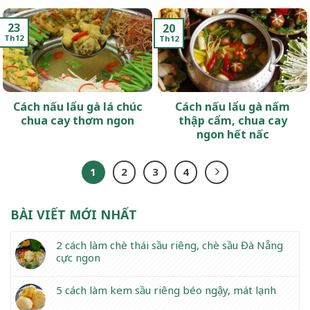
23
20
Th12
Th12
Cách nấu lẩu gà lá chúc
Cách nấu lẩu gà nấm
chua cay thơm ngon
thập cẩm, chua cay
ngon hết nấc
1
2
3
4
BÀI VIẾT MỚI NHẤT
2 cách làm chè thái sầu riêng, chè sầu Đà Nẵng
cực ngon
5 cách làm kem sầu riêng béo ngậy, mát lạnh