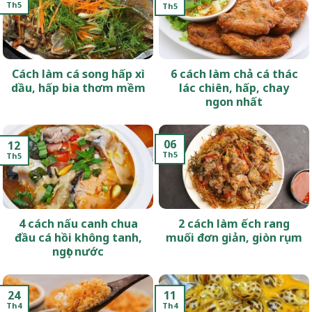
Th5
Th5
Cách làm cá song hấp xì
6 cách làm chả cá thác
dầu, hấp bia thơm mềm
lác chiên, hấp, chay
ngon nhất
06
12
Th5
Th5
4 cách nấu canh chua
2 cách làm ếch rang
đầu cá hồi không tanh,
muối đơn giản, giòn rụm
ngọt nước
24
11
Th4
Th4