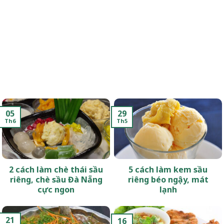
05
29
Th6
Th5
2 cách làm chè thái sầu
5 cách làm kem sầu
riêng, chè sầu Đà Nẵng
riêng béo ngậy, mát
cực ngon
lạnh
21
16