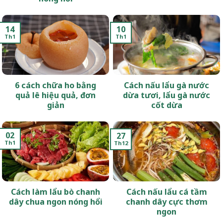
14
10
Th1
Th1
6 cách chữa ho bằng
Cách nấu lẩu gà nước
quả lê hiệu quả, đơn
dừa tươi, lẩu gà nước
giản
cốt dừa
02
27
Th1
Th12
Cách làm lẩu bò chanh
Cách nấu lẩu cá tầm
dây chua ngon nóng hổi
chanh dây cực thơm
ngon