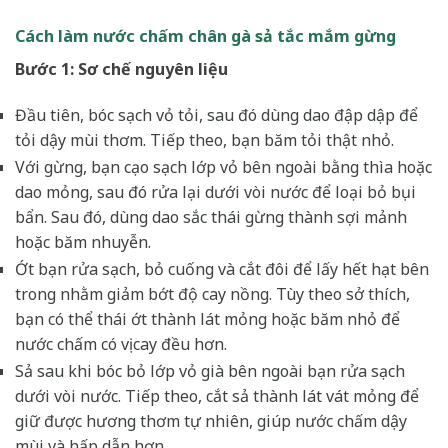
Cách làm nước chấm chân gà sả tắc mắm gừng
Bước 1: Sơ chế nguyên liệu
Đầu tiên, bóc sạch vỏ tỏi, sau đó dùng dao đập dập để
tỏi dậy mùi thơm. Tiếp theo, bạn băm tỏi thật nhỏ.
Với gừng, bạn cạo sạch lớp vỏ bên ngoài bằng thìa hoặc
dao mỏng, sau đó rửa lại dưới vòi nước để loại bỏ bụi
bẩn. Sau đó, dùng dao sắc thái gừng thành sợi mảnh
hoặc băm nhuyễn.
Ớt bạn rửa sạch, bỏ cuống và cắt đôi để lấy hết hạt bên
trong nhằm giảm bớt độ cay nồng. Tùy theo sở thích,
bạn có thể thái ớt thành lát mỏng hoặc băm nhỏ để
nước chấm có vị cay đều hơn.
Sả sau khi bóc bỏ lớp vỏ già bên ngoài bạn rửa sạch
dưới vòi nước. Tiếp theo, cắt sả thành lát vát mỏng để
giữ được hương thơm tự nhiên, giúp nước chấm dậy
mùi và hấp dẫn hơn.