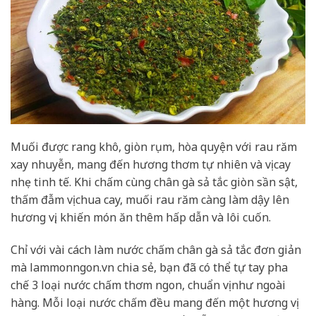
Muối được rang khô, giòn rụm, hòa quyện với rau răm
xay nhuyễn, mang đến hương thơm tự nhiên và vị cay
nhẹ tinh tế. Khi chấm cùng chân gà sả tắc giòn sần sật,
thấm đẫm vị chua cay, muối rau răm càng làm dậy lên
hương vị, khiến món ăn thêm hấp dẫn và lôi cuốn.
Chỉ với vài cách làm nước chấm chân gà sả tắc đơn giản
mà lammonngon.vn chia sẻ, bạn đã có thể tự tay pha
chế 3 loại nước chấm thơm ngon, chuẩn vị như ngoài
hàng. Mỗi loại nước chấm đều mang đến một hương vị