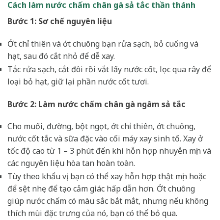
Cách làm nước chấm chân gà sả tắc thần thánh
Bước 1: Sơ chế nguyên liệu
Ớt chỉ thiên và ớt chuông bạn rửa sạch, bỏ cuống và
hạt, sau đó cắt nhỏ để dễ xay.
Tắc rửa sạch, cắt đôi rồi vắt lấy nước cốt, lọc qua rây để
loại bỏ hạt, giữ lại phần nước cốt tươi.
Bước 2: Làm nước chấm chân gà ngâm sả tắc
Cho muối, đường, bột ngọt, ớt chỉ thiên, ớt chuông,
nước cốt tắc và sữa đặc vào cối máy xay sinh tố. Xay ở
tốc độ cao từ 1 – 3 phút đến khi hỗn hợp nhuyễn mịn và
các nguyên liệu hòa tan hoàn toàn.
Tùy theo khẩu vị, bạn có thể xay hỗn hợp thật mịn hoặc
để sệt nhẹ để tạo cảm giác hấp dẫn hơn. Ớt chuông
giúp nước chấm có màu sắc bắt mắt, nhưng nếu không
thích mùi đặc trưng của nó, bạn có thể bỏ qua.