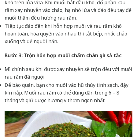
khô trên lửa vừa. Khi muối bắt đầu khô, đổ phần rau
răm xay nhuyễn vào chảo, hạ nhỏ lửa và đảo đều tay để
muối thấm đều hương rau răm.
Tiếp tục đảo đến khi hỗn hợp muối và rau răm khô
hoàn toàn, hòa quyện vào nhau thì tắt bếp, nhấc chảo
xuống và để nguội hẳn.
Bước 3: Trộn hỗn hợp muối chấm chân gà sả tắc
Mì chính sau khi được xay nhuyễn sẽ trộn đều với muối
rau răm đã nguội.
Để bảo quản, bạn cho muối vào hũ thủy tinh sạch, đậy
kín nắp. Muối rau răm có thể dùng dần trong 6 – 8
tháng và giữ được hương vị thơm ngon nhất.