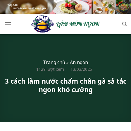
Skip
to
content
Trang chủ
»
Ăn ngon
1129 lượt xem
13/03/2025
3 cách làm nước chấm chân gà sả tắc
ngon khó cưỡng