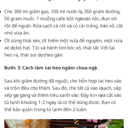
Cho 300 ml giấm gạo, 100 ml nước lọc, 350 gram đường,
50 gram muối, 1 muỗng cafe bột ngọt vào nồi, đun sôi
rồi để nguội. Rửa sạch cà rốt và củ cải trắng, bào vỏ, cắt
nhỏ vừa ăn.
Ớt sừng thái xéo; ớt hiểm một nửa để nguyên, một nửa
xẻ dọc bỏ hạt. Tỏi và hành tím bóc vỏ, thái lát. Vớt tai
heo ra, thái sợi dọc theo gân.
Bước 3: Cách làm tai heo ngâm chua ngọt
Sau khi giấm đường đã nguội, cho hỗn hợp tai heo vào
và trộn đều cho thấm. Sau đó, cho tất cả vào lọ sạch, sắp
xếp gọn gàng và thêm tiêu xanh vào. Đậy kín lọ và cất vào
tủ lạnh khoảng 1-2 ngày là có thể dùng được. Bạn có
thể bảo quản trong tủ lạnh đến 2 tuần.