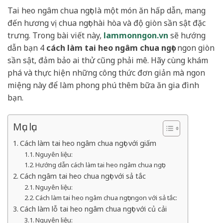
Tai heo ngâm chua ngọt là một món ăn hấp dẫn, mang
đến hương vị chua ngọt hài hòa và độ giòn sần sật đặc
trưng. Trong bài viết này,
lammonngon.vn
sẽ hướng
dẫn bạn 4
cách làm tai heo ngâm chua ngọt
ngon giòn
sần sật, đảm bảo ai thử cũng phải mê. Hãy cùng khám
phá và thực hiện những công thức đơn giản mà ngon
miệng này để làm phong phú thêm bữa ăn gia đình
bạn.
Mục lục
Cách làm tai heo ngâm chua ngọt với giấm
Nguyên liệu:
Hướng dẫn cách làm tai heo ngâm chua ngọt:
Cách ngâm tai heo chua ngọt với sả tắc
Nguyên liệu:
Cách làm tai heo ngâm chua ngọt ngon với sả tắc:
Cách làm lỗ tai heo ngâm chua ngọt với củ cải
Nguyên liệu: