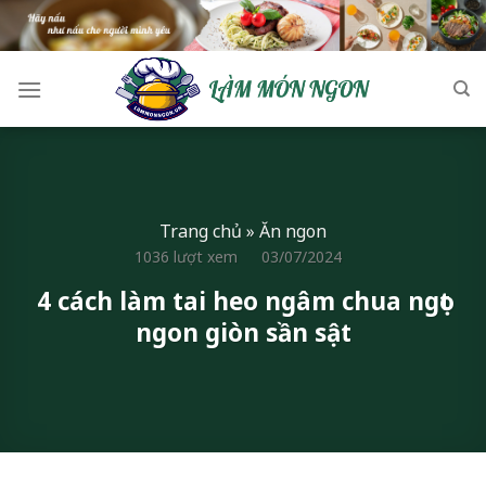
Skip
to
content
Trang chủ
»
Ăn ngon
1036 lượt xem
03/07/2024
4 cách làm tai heo ngâm chua ngọt
ngon giòn sần sật