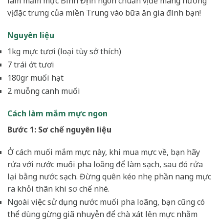
làm mắm mực Bình Định ngon chuẩn vị để mang hương
vị đặc trưng của miền Trung vào bữa ăn gia đình bạn!
Nguyên liệu
1kg mực tươi (loại tùy sở thích)
7 trái ớt tươi
180gr muối hạt
2 muỗng canh muối
Cách làm mắm mực ngon
Bước 1: Sơ chế nguyên liệu
Ở cách muối mắm mực này, khi mua mực về, bạn hãy
rửa với nước muối pha loãng để làm sạch, sau đó rửa
lại bằng nước sạch. Đừng quên kéo nhẹ phần nang mực
ra khỏi thân khi sơ chế nhé.
Ngoài việc sử dụng nước muối pha loãng, bạn cũng có
thể dùng gừng giã nhuyễn để chà xát lên mực nhằm