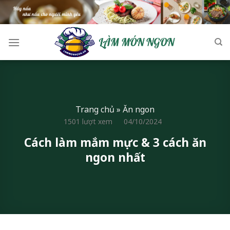
Skip
to
content
Trang chủ
»
Ăn ngon
1501 lượt xem
04/10/2024
Cách làm mắm mực & 3 cách ăn
ngon nhất