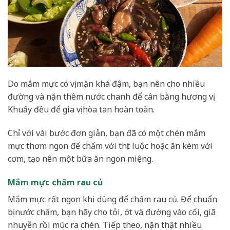
Do mắm mực có vị mặn khá đậm, bạn nên cho nhiều
đường và nặn thêm nước chanh để cân bằng hương vị.
Khuấy đều để gia vị hòa tan hoàn toàn.
Chỉ với vài bước đơn giản, bạn đã có một chén mắm
mực thơm ngon để chấm với thịt luộc hoặc ăn kèm với
cơm, tạo nên một bữa ăn ngon miệng.
Mắm mực chấm rau củ
Mắm mực rất ngon khi dùng để chấm rau củ. Để chuẩn
bị nước chấm, bạn hãy cho tỏi, ớt và đường vào cối, giã
nhuyễn rồi múc ra chén. Tiếp theo, nặn thật nhiều