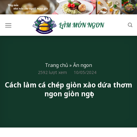
Skip
to
content
Trang chủ
»
Ăn ngon
2592 lượt xem
10/05/2024
Cách làm cá chép giòn xào dứa thơm
ngon giòn ngọt