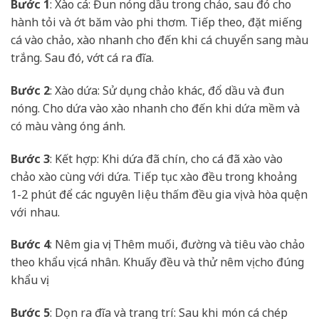
Bước 1
: Xào cá: Đun nóng dầu trong chảo, sau đó cho
hành tỏi và ớt băm vào phi thơm. Tiếp theo, đặt miếng
cá vào chảo, xào nhanh cho đến khi cá chuyển sang màu
trắng. Sau đó, vớt cá ra đĩa.
Bước 2
: Xào dứa: Sử dụng chảo khác, đổ dầu và đun
nóng. Cho dứa vào xào nhanh cho đến khi dứa mềm và
có màu vàng óng ánh.
Bước 3
: Kết hợp: Khi dứa đã chín, cho cá đã xào vào
chảo xào cùng với dứa. Tiếp tục xào đều trong khoảng
1-2 phút để các nguyên liệu thấm đều gia vị và hòa quện
với nhau.
Bước 4
: Nêm gia vị: Thêm muối, đường và tiêu vào chảo
theo khẩu vị cá nhân. Khuấy đều và thử nêm vị cho đúng
khẩu vị.
Bước 5
: Dọn ra đĩa và trang trí: Sau khi món cá chép